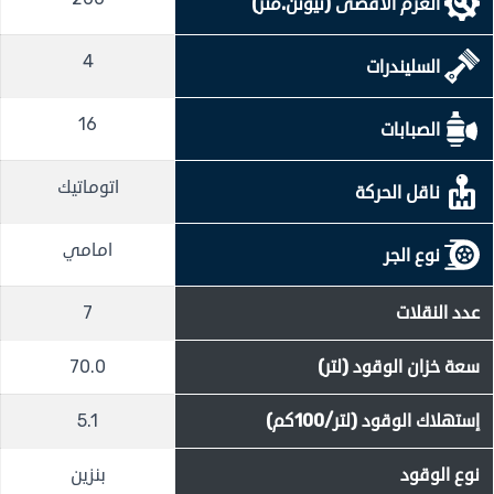
العزم الأقصى (نيوتن.متر)
4
السليندرات
16
الصبابات
اتوماتيك
ناقل الحركة
امامي
نوع الجر
عدد النقلات
7
سعة خزان الوقود (لتر)
70.0
إستهلاك الوقود (لتر/100كم)
5.1
نوع الوقود
بنزين