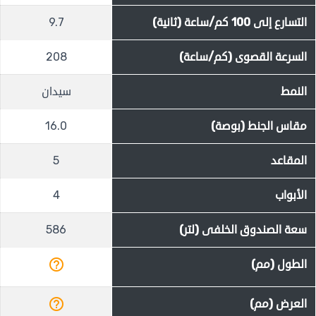
التسارع إلى 100 كم/ساعة (ثانية)
9.7
السرعة القصوى (كم/ساعة)
208
النمط
سيدان
مقاس الجنط (بوصة)
16.0
المقاعد
5
الأبواب
4
سعة الصندوق الخلفى (لتر)
586
help_outline
الطول (مم)
help_outline
العرض (مم)