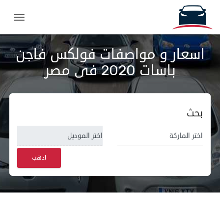
ation
اسعار و مواصفات فولكس فاجن
باسات 2020 فى مصر
بحث
اذهب