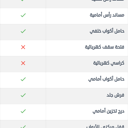
check
مساند رأس أمامية
check
حامل أكواب خلفي
close
فتحة سقف كهربائية
close
كراسي كهربائية
check
حامل أكواب أمامي
check
فرش جلد
check
درج تخزين أمامي
check
قفل مركزي للأبواب