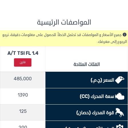
المواصفات الرئيسية
جميع الأسعار و المواصفات قد تحتمل الخطأ. للحصول على معلومات دقيقة، نرجو
info
الرجوع إلى معرضك.
1.4 A/T TSI FL
قارن
الفئات المتاحة
485,000
السعر (ج.م.)
1390
سعة المحرك (CC)
125
قوة المحرك (حصان)
200