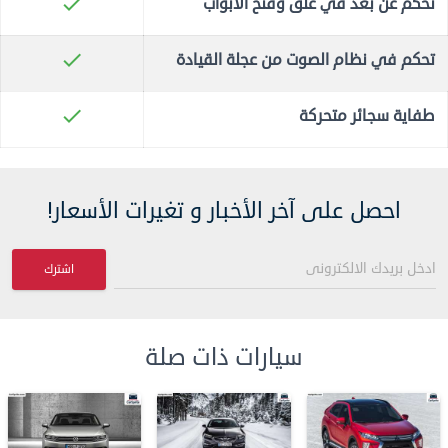
check
تحكم عن بعد في غلق وفتح الأبواب
check
تحكم في نظام الصوت من عجلة القيادة
check
طفاية سجائر متحركة
احصل على آخر الأخبار و تغيرات الأسعار!
اشترك
سيارات ذات صلة