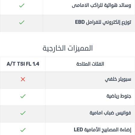
check
وسائد هوائية للراكب الامامى
check
توزيع إلكتروني للفرامل EBD
المميزات الخارجية
الفئات المتاحة
1.4 A/T TSI FL
close
سبويلر خلفي
check
جنوط رياضية
check
فوانيس ضباب امامية
check
إضاءة المصابيح الأمامية LED