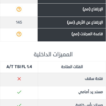
help_outline
الإرتفاع (مم)
الإرتفاع عن الأرض (مم)
145
help_outline
قاعدة العجلات (مم)
المميزات الداخلية
الفئات المتاحة
1.4 A/T TSI FL
close
فتحة سقف
check
مسند يد أمامي
check
مساند رأس خلفية