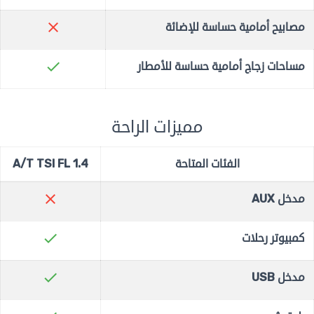
close
مصابيح أمامية حساسة للإضائة
check
مساحات زجاج أمامية حساسة للأمطار
مميزات الراحة
الفئات المتاحة
1.4 A/T TSI FL
close
مدخل AUX
check
كمبيوتر رحلات
check
مدخل USB