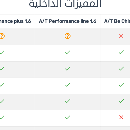
المميزات الداخلية
1.6 A/T Performance plus
1.6 A/T Performance line
p_outline
help_outline
close
heck
check
check
heck
check
check
heck
check
check
heck
check
check
heck
check
close