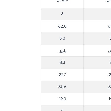
مي
امامي
6
62.0
6
5.8
ن
بنزين
8.3
227
2
SUV
S
19.0
1