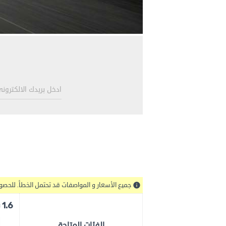
جميع الأسعار و المواصفات قد تحتمل الخطأ. للحص
info
1.6 A/T Be Chic
الفئات المتاحة