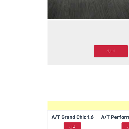
اشترك
1.6 A/T Grand Chic
ن
قارن