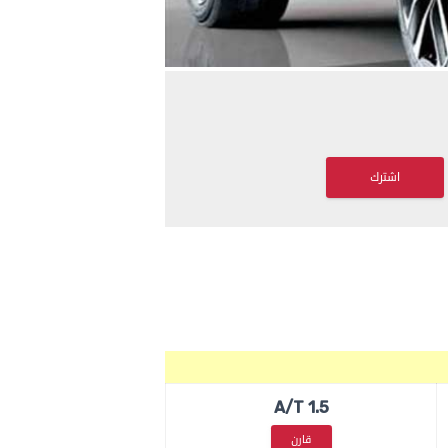
اشترك
1.5 A/T
قارن