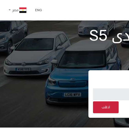
ENG
مصر
اسعار و مواصفات بى واى دى S5
اذهب