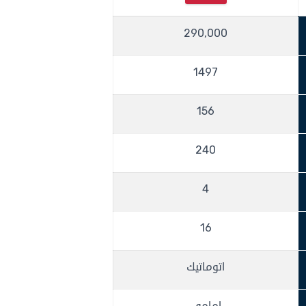
290,000
1497
156
240
4
16
اتوماتيك