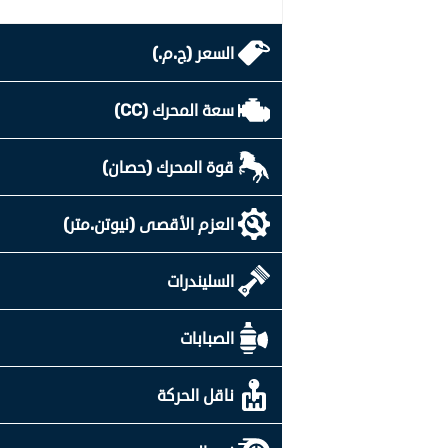
السعر (ج.م.)
سعة المحرك (CC)
قوة المحرك (حصان)
العزم الأقصى (نيوتن.متر)
السليندرات
الصبابات
ناقل الحركة