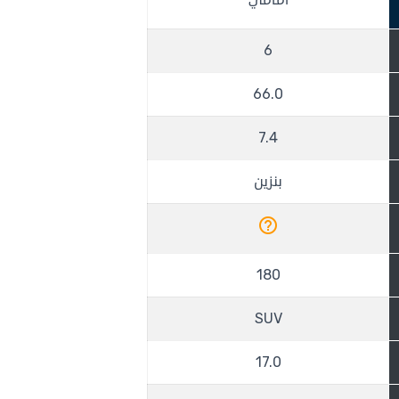
امامي
6
66.0
7.4
بنزين
help_outline
180
SUV
17.0